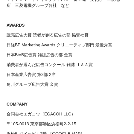
所 三菱電機グループ各社 など
AWARDS
読売広告大賞 読者が創る広告の部 協賛社賞
日経BP Marketing Awards クリエーティブ部門 最優秀賞
日本BtoB広告賞 雑誌広告の部 金賞
消費者が選んだ広告コンクール 雑誌 ＪＡＡ賞
日本産業広告賞 第3部 2席
角川グループ広告大賞 金賞
COMPANY
合同会社エガコウ（EGACOH LLC）
〒105-0013 東京都港区浜松町2-2-15
浜松町ダイヤビル2階 ［
GOOGLE MAP
］